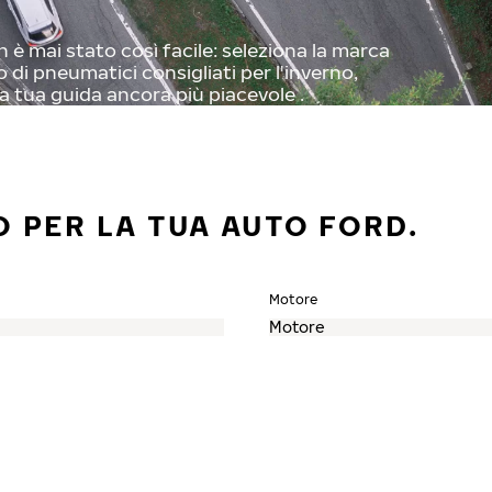
 è mai stato così facile: seleziona la marca
o di pneumatici consigliati per l'inverno,
a tua guida ancora più piacevole .
O PER LA TUA AUTO FORD.
Motore