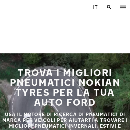
Vai al contenuto principale
IT
Casa
TROVA I MIGLIORI
PNEUMATICI NOKIAN
TYRES PER LA TUA
AUTO FORD
USA IL MOTORE DI RICERCA DI PNEUMATICI DI
MARCA PER VEICOLI PER AIUTARTI A TROVARE I
MIGLIORI PNEUMATICI INVERNALI, ESTIVI E