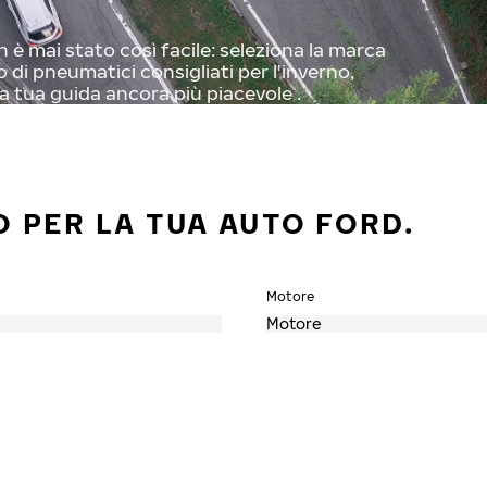
 è mai stato così facile: seleziona la marca
o di pneumatici consigliati per l'inverno,
a tua guida ancora più piacevole .
O PER LA TUA AUTO FORD.
Motore