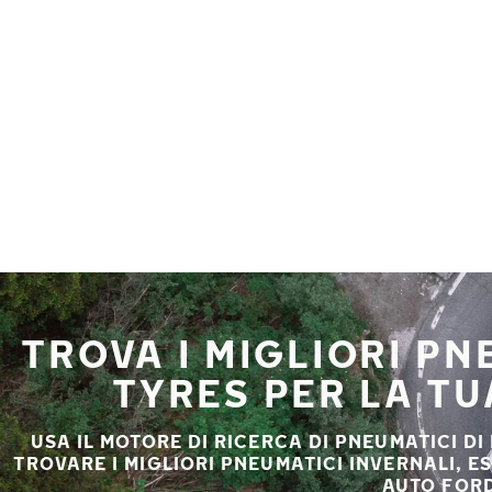
Vai al contenuto principale
Casa
TROVA I MIGLIORI P
TYRES PER LA T
USA IL MOTORE DI RICERCA DI PNEUMATICI DI
TROVARE I MIGLIORI PNEUMATICI INVERNALI, E
AUTO FORD