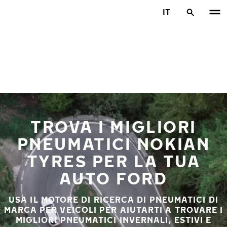
Vai al contenuto principale
IT
Casa
TROVA I MIGLIORI
PNEUMATICI NOKIAN
TYRES PER LA TUA
AUTO FORD
USA IL MOTORE DI RICERCA DI PNEUMATICI DI
MARCA PER VEICOLI PER AIUTARTI A TROVARE I
MIGLIORI PNEUMATICI INVERNALI, ESTIVI E