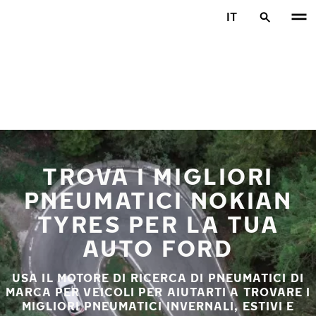
Vai al contenuto principale
IT
Casa
TROVA I MIGLIORI
PNEUMATICI NOKIAN
TYRES PER LA TUA
AUTO FORD
USA IL MOTORE DI RICERCA DI PNEUMATICI DI
MARCA PER VEICOLI PER AIUTARTI A TROVARE I
MIGLIORI PNEUMATICI INVERNALI, ESTIVI E