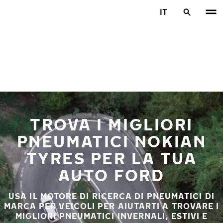
Vai al contenuto principale
IT
Casa
TROVA I MIGLIORI
PNEUMATICI NOKIAN
TYRES PER LA TUA
AUTO FORD
USA IL MOTORE DI RICERCA DI PNEUMATICI DI
MARCA PER VEICOLI PER AIUTARTI A TROVARE I
MIGLIORI PNEUMATICI INVERNALI, ESTIVI E