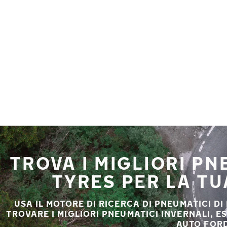
Vai al contenuto principale
Casa
TROVA I MIGLIORI P
TYRES PER LA T
USA IL MOTORE DI RICERCA DI PNEUMATICI DI
TROVARE I MIGLIORI PNEUMATICI INVERNALI, E
AUTO FORD