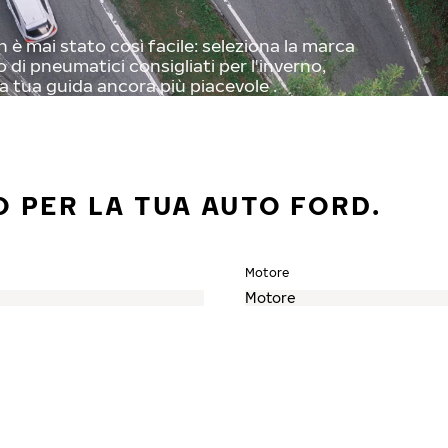
 è mai stato così facile: seleziona la marca
o di pneumatici consigliati per l'inverno,
a tua guida ancora più piacevole .
O PER LA TUA AUTO FORD.
Motore