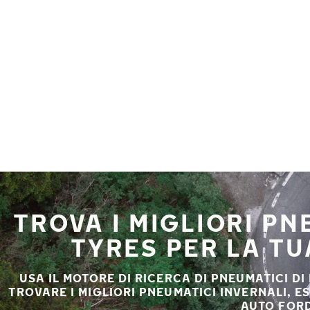
Vai al contenuto principale
Casa
TROVA I MIGLIORI P
TYRES PER LA T
USA IL MOTORE DI RICERCA DI PNEUMATICI DI
TROVARE I MIGLIORI PNEUMATICI INVERNALI, E
AUTO FORD