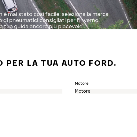
 è mai stato così facile: seleziona la marca
o di pneumatici consigliati per l'inverno,
a tua guida ancora più piacevole .
O PER LA TUA AUTO FORD.
Motore