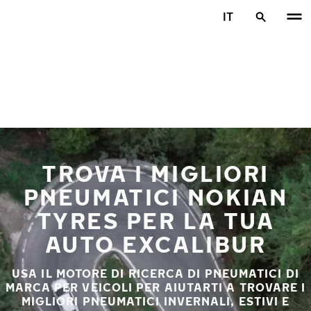
Vai al contenuto principale
IT
Casa
TROVA I MIGLIORI
PNEUMATICI NOKIAN
TYRES PER LA TUA
AUTO EXCALIBUR
USA IL MOTORE DI RICERCA DI PNEUMATICI DI
MARCA PER VEICOLI PER AIUTARTI A TROVARE I
MIGLIORI PNEUMATICI INVERNALI, ESTIVI E