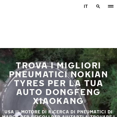
Vai al contenuto principale
IT
Casa
TROVA I MIGLIORI
PNEUMATICI NOKIAN
TYRES PER LA TUA
AUTO DONGFENG
XIAOKANG
USA IL MOTORE DI RICERCA DI PNEUMATICI DI