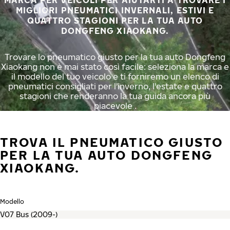
MARCA PER VEICOLI PER AIUTARTI A TROVARE I
MIGLIORI PNEUMATICI INVERNALI, ESTIVI E
QUATTRO STAGIONI PER LA TUA AUTO
DONGFENG XIAOKANG.
Trovare lo pneumatico giusto per la tua auto Dongfeng
Xiaokang non è mai stato così facile: seleziona la marca e
il modello del tuo veicolo e ti forniremo un elenco di
pneumatici consigliati per l'inverno, l'estate e quattro
stagioni che renderanno la tua guida ancora più
piacevole .
TROVA IL PNEUMATICO GIUSTO
PER LA TUA AUTO DONGFENG
XIAOKANG.
Modello