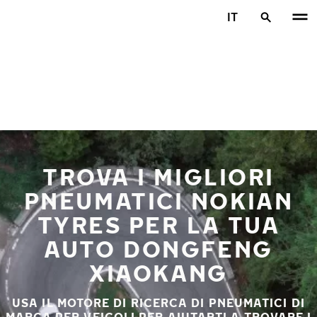
Vai al contenuto principale
IT
Casa
TROVA I MIGLIORI
PNEUMATICI NOKIAN
TYRES PER LA TUA
AUTO DONGFENG
XIAOKANG
USA IL MOTORE DI RICERCA DI PNEUMATICI DI