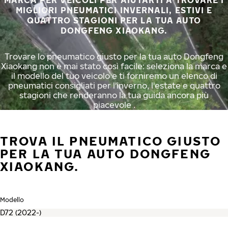
MARCA PER VEICOLI PER AIUTARTI A TROVARE I
MIGLIORI PNEUMATICI INVERNALI, ESTIVI E
QUATTRO STAGIONI PER LA TUA AUTO
DONGFENG XIAOKANG.
Trovare lo pneumatico giusto per la tua auto Dongfeng
Xiaokang non è mai stato così facile: seleziona la marca e
il modello del tuo veicolo e ti forniremo un elenco di
pneumatici consigliati per l'inverno, l'estate e quattro
stagioni che renderanno la tua guida ancora più
piacevole .
TROVA IL PNEUMATICO GIUSTO
PER LA TUA AUTO DONGFENG
XIAOKANG.
Modello