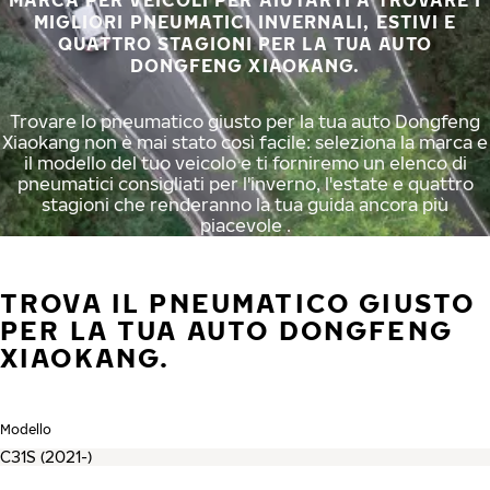
MARCA PER VEICOLI PER AIUTARTI A TROVARE I
MIGLIORI PNEUMATICI INVERNALI, ESTIVI E
QUATTRO STAGIONI PER LA TUA AUTO
DONGFENG XIAOKANG.
Trovare lo pneumatico giusto per la tua auto Dongfeng
Xiaokang non è mai stato così facile: seleziona la marca e
il modello del tuo veicolo e ti forniremo un elenco di
pneumatici consigliati per l'inverno, l'estate e quattro
stagioni che renderanno la tua guida ancora più
piacevole .
TROVA IL PNEUMATICO GIUSTO
PER LA TUA AUTO DONGFENG
XIAOKANG.
Modello