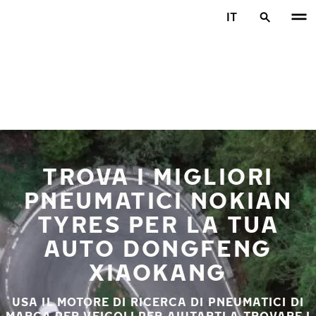
Vai al contenuto principale
IT
Casa
TROVA I MIGLIORI
PNEUMATICI NOKIAN
TYRES PER LA TUA
AUTO DONGFENG
XIAOKANG
USA IL MOTORE DI RICERCA DI PNEUMATICI DI