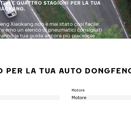
STIVI E QUATTRO STAGIONI PER LA TUA
IAOKANG.
eng Xiaokang non è mai stato così facile:
orniremo un elenco di pneumatici consigliati
ranno la tua guida ancora più piacevole .
O PER LA TUA AUTO DONGFEN
Motore