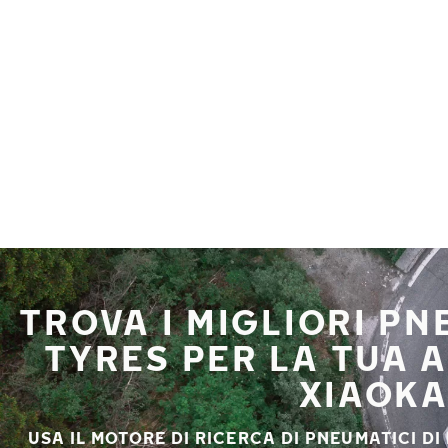
Vai al contenuto principale
Casa
TROVA I MIGLIORI P
TYRES PER LA TUA
XIAOK
USA IL MOTORE DI RICERCA DI PNEUMATICI DI