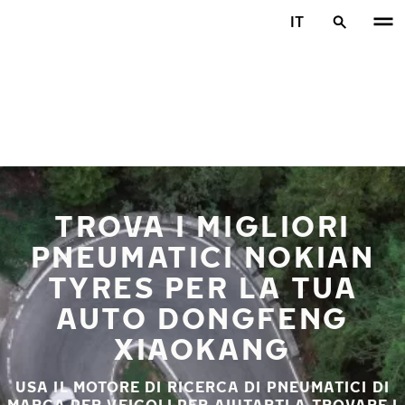
Vai al contenuto principale
IT
Casa
TROVA I MIGLIORI
PNEUMATICI NOKIAN
TYRES PER LA TUA
AUTO DONGFENG
XIAOKANG
USA IL MOTORE DI RICERCA DI PNEUMATICI DI