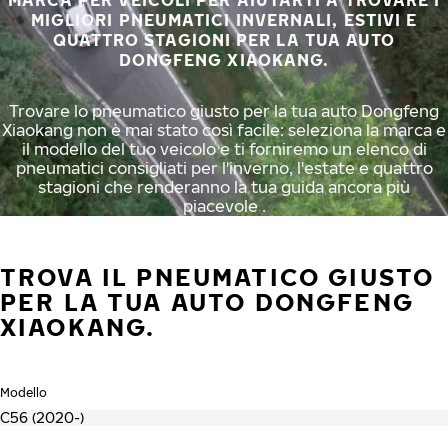
MARCA PER VEICOLI PER AIUTARTI A TROVARE I
MIGLIORI PNEUMATICI INVERNALI, ESTIVI E
QUATTRO STAGIONI PER LA TUA AUTO
DONGFENG XIAOKANG.
Trovare lo pneumatico giusto per la tua auto Dongfeng
Xiaokang non è mai stato così facile: seleziona la marca e
il modello del tuo veicolo e ti forniremo un elenco di
pneumatici consigliati per l'inverno, l'estate e quattro
stagioni che renderanno la tua guida ancora più
piacevole .
TROVA IL PNEUMATICO GIUSTO
PER LA TUA AUTO DONGFENG
XIAOKANG.
Modello