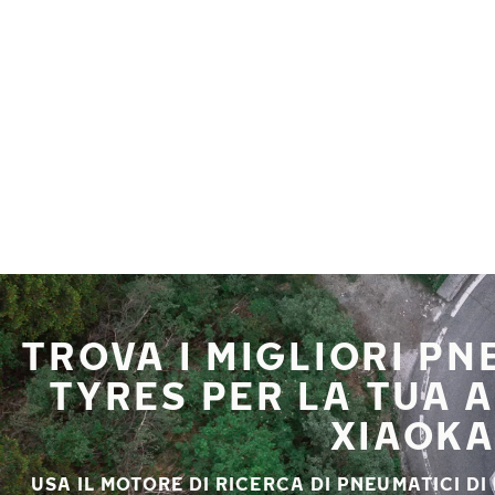
Vai al contenuto principale
Casa
TROVA I MIGLIORI P
TYRES PER LA TUA
XIAOK
USA IL MOTORE DI RICERCA DI PNEUMATICI DI