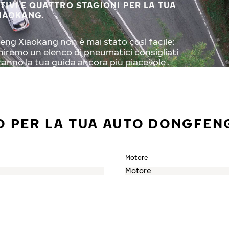
STIVI E QUATTRO STAGIONI PER LA TUA
IAOKANG.
eng Xiaokang non è mai stato così facile:
orniremo un elenco di pneumatici consigliati
ranno la tua guida ancora più piacevole .
O PER LA TUA AUTO DONGFEN
Motore