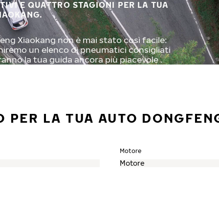
STIVI E QUATTRO STAGIONI PER LA TUA
IAOKANG.
eng Xiaokang non è mai stato così facile:
orniremo un elenco di pneumatici consigliati
ranno la tua guida ancora più piacevole .
O PER LA TUA AUTO DONGFEN
Motore