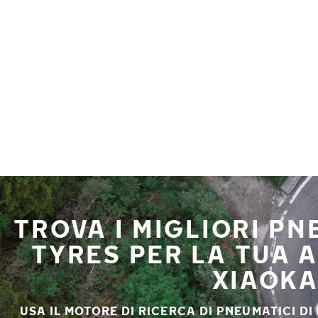
Vai al contenuto principale
Casa
TROVA I MIGLIORI P
TYRES PER LA TUA
XIAOK
USA IL MOTORE DI RICERCA DI PNEUMATICI DI