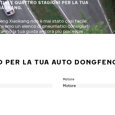
STIVI E QUATTRO STAGIONI PER LA TUA
IAOKANG.
eng Xiaokang non è mai stato così facile:
orniremo un elenco di pneumatici consigliati
ranno la tua guida ancora più piacevole .
O PER LA TUA AUTO DONGFEN
Motore