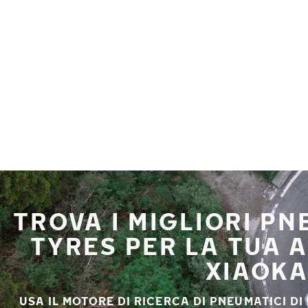
Vai al contenuto principale
Casa
TROVA I MIGLIORI P
TYRES PER LA TUA
XIAOK
USA IL MOTORE DI RICERCA DI PNEUMATICI DI