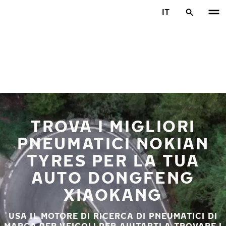
Vai al contenuto principale
IT
Casa
TROVA I MIGLIORI
PNEUMATICI NOKIAN
TYRES PER LA TUA
AUTO DONGFENG
XIAOKANG
USA IL MOTORE DI RICERCA DI PNEUMATICI DI