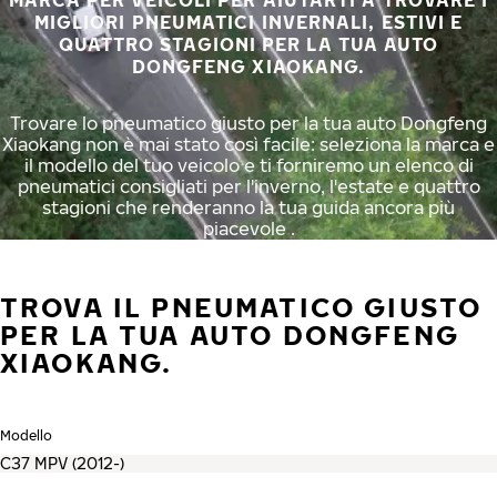
MARCA PER VEICOLI PER AIUTARTI A TROVARE I
MIGLIORI PNEUMATICI INVERNALI, ESTIVI E
QUATTRO STAGIONI PER LA TUA AUTO
DONGFENG XIAOKANG.
Trovare lo pneumatico giusto per la tua auto Dongfeng
Xiaokang non è mai stato così facile: seleziona la marca e
il modello del tuo veicolo e ti forniremo un elenco di
pneumatici consigliati per l'inverno, l'estate e quattro
stagioni che renderanno la tua guida ancora più
piacevole .
TROVA IL PNEUMATICO GIUSTO
PER LA TUA AUTO DONGFENG
XIAOKANG.
Modello