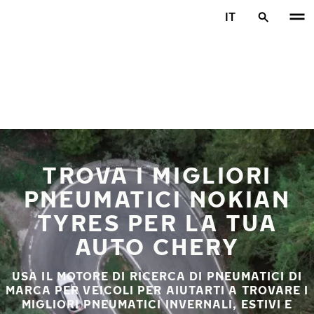
Vai al contenuto principale
IT
Casa
TROVA I MIGLIORI
PNEUMATICI NOKIAN
TYRES PER LA TUA
AUTO CHERY
USA IL MOTORE DI RICERCA DI PNEUMATICI DI
MARCA PER VEICOLI PER AIUTARTI A TROVARE I
MIGLIORI PNEUMATICI INVERNALI, ESTIVI E