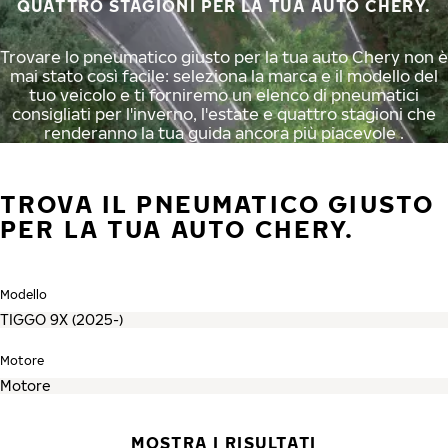
QUATTRO STAGIONI PER LA TUA AUTO CHERY.
Trovare lo pneumatico giusto per la tua auto Chery non è
mai stato così facile: seleziona la marca e il modello del
tuo veicolo e ti forniremo un elenco di pneumatici
consigliati per l'inverno, l'estate e quattro stagioni che
renderanno la tua guida ancora più piacevole .
TROVA IL PNEUMATICO GIUSTO
PER LA TUA AUTO CHERY.
Modello
Motore
MOSTRA I RISULTATI