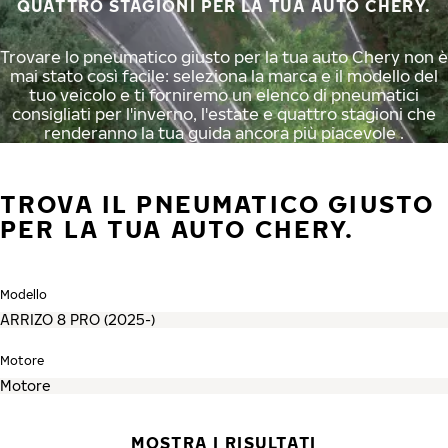
QUATTRO STAGIONI PER LA TUA AUTO CHERY.
Trovare lo pneumatico giusto per la tua auto Chery non è
mai stato così facile: seleziona la marca e il modello del
tuo veicolo e ti forniremo un elenco di pneumatici
consigliati per l'inverno, l'estate e quattro stagioni che
renderanno la tua guida ancora più piacevole .
TROVA IL PNEUMATICO GIUSTO
PER LA TUA AUTO CHERY.
Modello
Motore
MOSTRA I RISULTATI