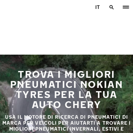
Vai al contenuto principale
IT
Casa
TROVA I MIGLIORI
PNEUMATICI NOKIAN
TYRES PER LA TUA
AUTO CHERY
USA IL MOTORE DI RICERCA DI PNEUMATICI DI
MARCA PER VEICOLI PER AIUTARTI A TROVARE I
MIGLIORI PNEUMATICI INVERNALI, ESTIVI E