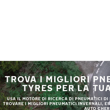
Vai al contenuto principale
Casa
TROVA I MIGLIORI P
TYRES PER LA TU
USA IL MOTORE DI RICERCA DI PNEUMATICI DI
TROVARE I MIGLIORI PNEUMATICI INVERNALI, E
AUTO CHER