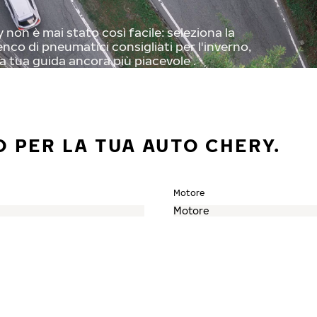
non è mai stato così facile: seleziona la
enco di pneumatici consigliati per l'inverno,
a tua guida ancora più piacevole .
 PER LA TUA AUTO CHERY.
Motore