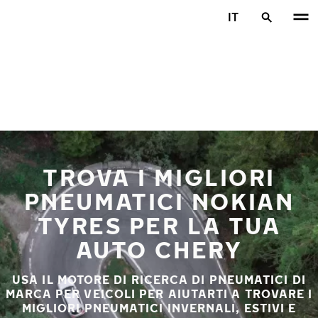
Vai al contenuto principale
IT
Casa
TROVA I MIGLIORI
PNEUMATICI NOKIAN
TYRES PER LA TUA
AUTO CHERY
USA IL MOTORE DI RICERCA DI PNEUMATICI DI
MARCA PER VEICOLI PER AIUTARTI A TROVARE I
MIGLIORI PNEUMATICI INVERNALI, ESTIVI E