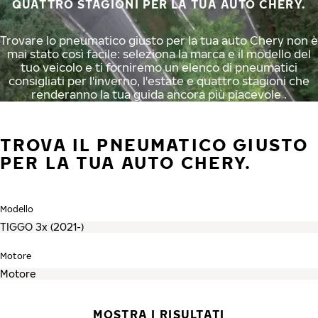
QUATTRO STAGIONI PER LA TUA AUTO CHERY.
Trovare lo pneumatico giusto per la tua auto Chery non è
mai stato così facile: seleziona la marca e il modello del
tuo veicolo e ti forniremo un elenco di pneumatici
consigliati per l'inverno, l'estate e quattro stagioni che
renderanno la tua guida ancora più piacevole .
TROVA IL PNEUMATICO GIUSTO
PER LA TUA AUTO CHERY.
Modello
Motore
MOSTRA I RISULTATI