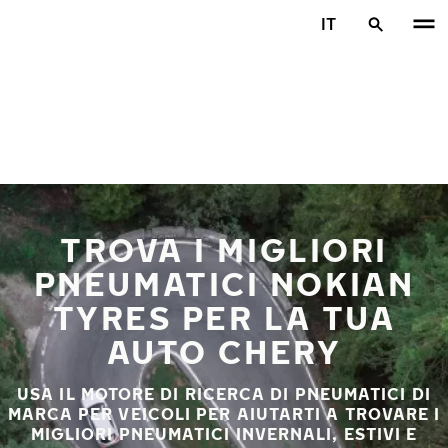
Vai al contenuto principale
IT
Casa
TROVA I MIGLIORI
PNEUMATICI NOKIAN
TYRES PER LA TUA
AUTO CHERY
USA IL MOTORE DI RICERCA DI PNEUMATICI DI
MARCA PER VEICOLI PER AIUTARTI A TROVARE I
MIGLIORI PNEUMATICI INVERNALI, ESTIVI E