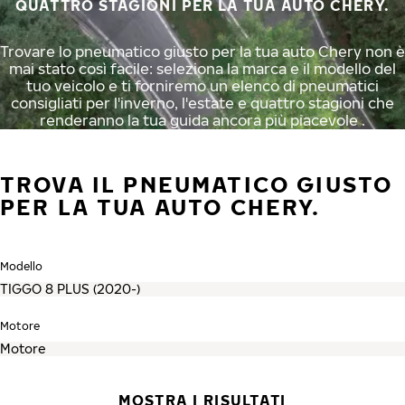
QUATTRO STAGIONI PER LA TUA AUTO CHERY.
Trovare lo pneumatico giusto per la tua auto Chery non è
mai stato così facile: seleziona la marca e il modello del
tuo veicolo e ti forniremo un elenco di pneumatici
consigliati per l'inverno, l'estate e quattro stagioni che
renderanno la tua guida ancora più piacevole .
TROVA IL PNEUMATICO GIUSTO
PER LA TUA AUTO CHERY.
Modello
Motore
MOSTRA I RISULTATI