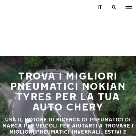
Vai al contenuto principale
IT
Casa
TROVA I MIGLIORI
PNEUMATICI NOKIAN
TYRES PER LA TUA
AUTO CHERY
USA IL MOTORE DI RICERCA DI PNEUMATICI DI
MARCA PER VEICOLI PER AIUTARTI A TROVARE I
MIGLIORI PNEUMATICI INVERNALI, ESTIVI E