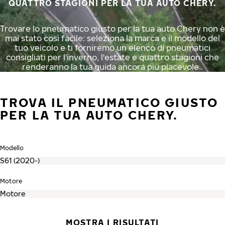
QUATTRO STAGIONI PER LA TUA AUTO CHERY.
Trovare lo pneumatico giusto per la tua auto Chery non è
mai stato così facile: seleziona la marca e il modello del
tuo veicolo e ti forniremo un elenco di pneumatici
consigliati per l'inverno, l'estate e quattro stagioni che
renderanno la tua guida ancora più piacevole .
TROVA IL PNEUMATICO GIUSTO
PER LA TUA AUTO CHERY.
Modello
Motore
MOSTRA I RISULTATI