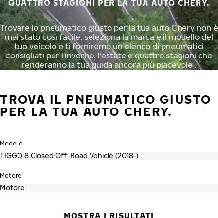
QUATTRO STAGIONI PER LA TUA AUTO CHERY.
Trovare lo pneumatico giusto per la tua auto Chery non è
mai stato così facile: seleziona la marca e il modello del
tuo veicolo e ti forniremo un elenco di pneumatici
consigliati per l'inverno, l'estate e quattro stagioni che
renderanno la tua guida ancora più piacevole .
TROVA IL PNEUMATICO GIUSTO
PER LA TUA AUTO CHERY.
Modello
Motore
MOSTRA I RISULTATI