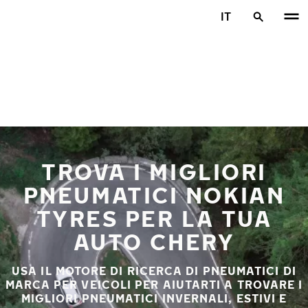
Vai al contenuto principale
IT
Casa
TROVA I MIGLIORI
PNEUMATICI NOKIAN
TYRES PER LA TUA
AUTO CHERY
USA IL MOTORE DI RICERCA DI PNEUMATICI DI
MARCA PER VEICOLI PER AIUTARTI A TROVARE I
MIGLIORI PNEUMATICI INVERNALI, ESTIVI E