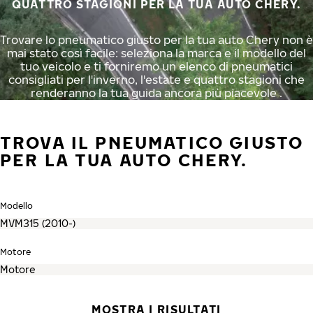
QUATTRO STAGIONI PER LA TUA AUTO CHERY.
Trovare lo pneumatico giusto per la tua auto Chery non è
mai stato così facile: seleziona la marca e il modello del
tuo veicolo e ti forniremo un elenco di pneumatici
consigliati per l'inverno, l'estate e quattro stagioni che
renderanno la tua guida ancora più piacevole .
TROVA IL PNEUMATICO GIUSTO
PER LA TUA AUTO CHERY.
Modello
Motore
MOSTRA I RISULTATI