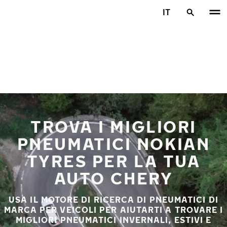
Vai al contenuto principale
IT
Casa
TROVA I MIGLIORI
PNEUMATICI NOKIAN
TYRES PER LA TUA
AUTO CHERY
USA IL MOTORE DI RICERCA DI PNEUMATICI DI
MARCA PER VEICOLI PER AIUTARTI A TROVARE I
MIGLIORI PNEUMATICI INVERNALI, ESTIVI E