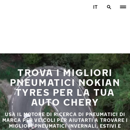
Vai al contenuto principale
IT
Casa
TROVA I MIGLIORI
PNEUMATICI NOKIAN
TYRES PER LA TUA
AUTO CHERY
USA IL MOTORE DI RICERCA DI PNEUMATICI DI
MARCA PER VEICOLI PER AIUTARTI A TROVARE I
MIGLIORI PNEUMATICI INVERNALI, ESTIVI E