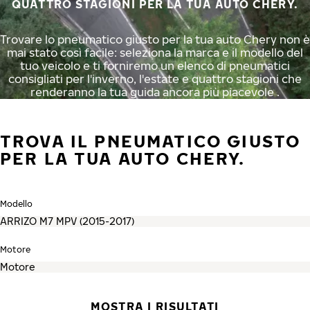
QUATTRO STAGIONI PER LA TUA AUTO CHERY.
Trovare lo pneumatico giusto per la tua auto Chery non è
mai stato così facile: seleziona la marca e il modello del
tuo veicolo e ti forniremo un elenco di pneumatici
consigliati per l'inverno, l'estate e quattro stagioni che
renderanno la tua guida ancora più piacevole .
TROVA IL PNEUMATICO GIUSTO
PER LA TUA AUTO CHERY.
Modello
Motore
MOSTRA I RISULTATI