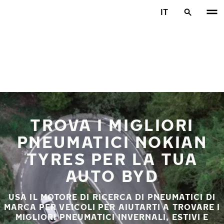
Vai al contenuto principale
IT
Casa
TROVA I MIGLIORI
PNEUMATICI NOKIAN
TYRES PER LA TUA
AUTO BYD
USA IL MOTORE DI RICERCA DI PNEUMATICI DI
MARCA PER VEICOLI PER AIUTARTI A TROVARE I
MIGLIORI PNEUMATICI INVERNALI, ESTIVI E