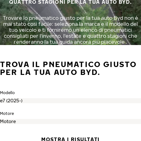
QUATTRO STAGIONI PER LA TUA AUTO BYD.
Trovare lo pneumatico giusto per la tua auto Byd non è
mai stato così facile: seleziona la marca e il modello del
tuo veicolo e ti forniremo un elenco di pneumatici
consigliati per l'inverno, l'estate e quattro stagioni che
renderanno la tua guida ancora più piacevole .
TROVA IL PNEUMATICO GIUSTO
PER LA TUA AUTO BYD.
Modello
Motore
MOSTRA I RISULTATI