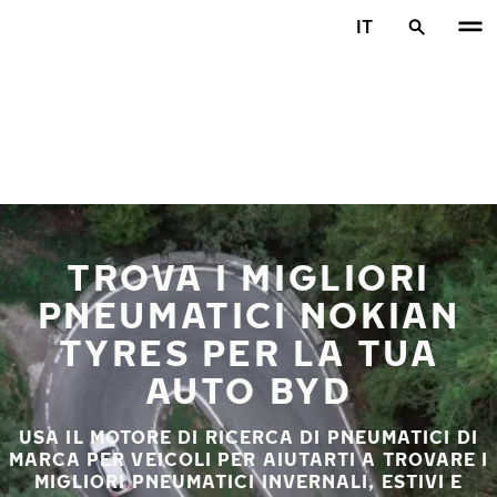
Vai al contenuto principale
IT
Casa
TROVA I MIGLIORI
PNEUMATICI NOKIAN
TYRES PER LA TUA
AUTO BYD
USA IL MOTORE DI RICERCA DI PNEUMATICI DI
MARCA PER VEICOLI PER AIUTARTI A TROVARE I
MIGLIORI PNEUMATICI INVERNALI, ESTIVI E