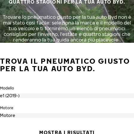
QUATTRO STAGIONI PER LA TUA AUTO BYD.
Trovare lo pneumatico giusto per la tua auto Byd non è
mai stato così facile: seleziona la marca e il modello del
tuo veicolo e ti forniremo un elenco di pneumatici
consigliati per l'inverno, l'estate e quattro stagioni che
renderanno la tua guida ancora più piacevole .
TROVA IL PNEUMATICO GIUSTO
PER LA TUA AUTO BYD.
Modello
Motore
MOSTRA I RISULTATI