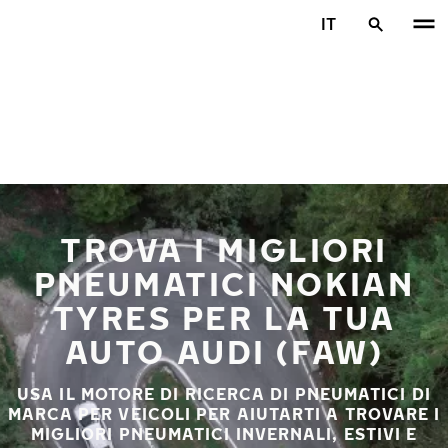
Vai al contenuto principale
IT
Casa
TROVA I MIGLIORI
PNEUMATICI NOKIAN
TYRES PER LA TUA
AUTO AUDI (FAW)
USA IL MOTORE DI RICERCA DI PNEUMATICI DI
MARCA PER VEICOLI PER AIUTARTI A TROVARE I
MIGLIORI PNEUMATICI INVERNALI, ESTIVI E