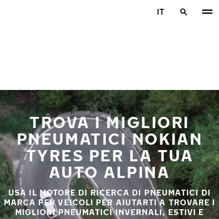
Vai al contenuto principale
IT
Casa
TROVA I MIGLIORI
PNEUMATICI NOKIAN
TYRES PER LA TUA
AUTO ALPINA
USA IL MOTORE DI RICERCA DI PNEUMATICI DI
MARCA PER VEICOLI PER AIUTARTI A TROVARE I
MIGLIORI PNEUMATICI INVERNALI, ESTIVI E