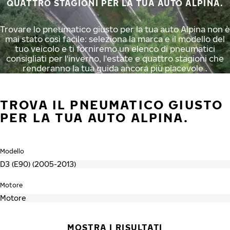
QUATTRO STAGIONI PER LA TUA AUTO ALPINA.
Trovare lo pneumatico giusto per la tua auto Alpina non è
mai stato così facile: seleziona la marca e il modello del
tuo veicolo e ti forniremo un elenco di pneumatici
consigliati per l'inverno, l'estate e quattro stagioni che
renderanno la tua guida ancora più piacevole .
TROVA IL PNEUMATICO GIUSTO
PER LA TUA AUTO ALPINA.
Modello
Motore
MOSTRA I RISULTATI