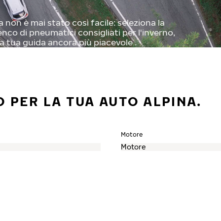
non è mai stato così facile: seleziona la
enco di pneumatici consigliati per l'inverno,
a tua guida ancora più piacevole .
 PER LA TUA AUTO ALPINA.
Motore