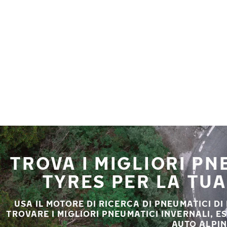
Vai al contenuto principale
Casa
TROVA I MIGLIORI P
TYRES PER LA TU
USA IL MOTORE DI RICERCA DI PNEUMATICI DI
TROVARE I MIGLIORI PNEUMATICI INVERNALI, E
AUTO ALPIN