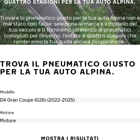
QUATTRO STAGIONI PER LA TUA AUTO ALPINA.
Trovare lo pneumatico giusto per la tua auto Alpina non è
mai stato così facile: seleziona la marca e il modello del
tuo veicolo e ti forniremo un elenco di pneumatici
consigliati per l'inverno, l'estate e quattro stagioni che
renderanno la tua guida ancora più piacevole .
TROVA IL PNEUMATICO GIUSTO
PER LA TUA AUTO ALPINA.
Modello
Motore
MOSTRA I RISULTATI