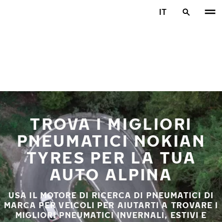
Vai al contenuto principale
IT
Casa
TROVA I MIGLIORI
PNEUMATICI NOKIAN
TYRES PER LA TUA
AUTO ALPINA
USA IL MOTORE DI RICERCA DI PNEUMATICI DI
MARCA PER VEICOLI PER AIUTARTI A TROVARE I
MIGLIORI PNEUMATICI INVERNALI, ESTIVI E