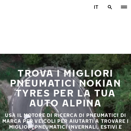
Vai al contenuto principale
IT
Casa
TROVA I MIGLIORI
PNEUMATICI NOKIAN
TYRES PER LA TUA
AUTO ALPINA
USA IL MOTORE DI RICERCA DI PNEUMATICI DI
MARCA PER VEICOLI PER AIUTARTI A TROVARE I
MIGLIORI PNEUMATICI INVERNALI, ESTIVI E