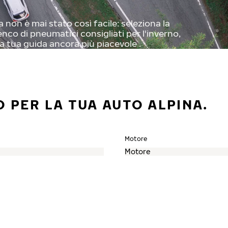
non è mai stato così facile: seleziona la
enco di pneumatici consigliati per l'inverno,
a tua guida ancora più piacevole .
 PER LA TUA AUTO ALPINA.
Motore