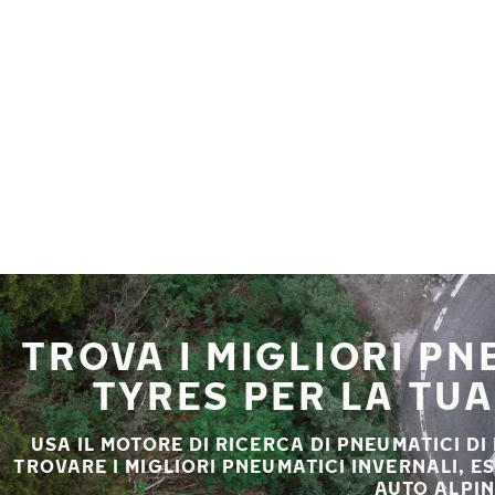
Vai al contenuto principale
Casa
TROVA I MIGLIORI P
TYRES PER LA TU
USA IL MOTORE DI RICERCA DI PNEUMATICI DI
TROVARE I MIGLIORI PNEUMATICI INVERNALI, E
AUTO ALPIN