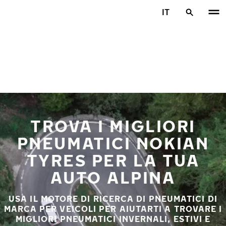
Vai al contenuto principale
IT
Casa
TROVA I MIGLIORI
PNEUMATICI NOKIAN
TYRES PER LA TUA
AUTO ALPINA
USA IL MOTORE DI RICERCA DI PNEUMATICI DI
MARCA PER VEICOLI PER AIUTARTI A TROVARE I
MIGLIORI PNEUMATICI INVERNALI, ESTIVI E