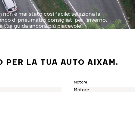
non è mai stato così facile: seleziona la
enco di pneumatici consigliati per l'inverno,
a tua guida ancora più piacevole .
 PER LA TUA AUTO AIXAM.
Motore