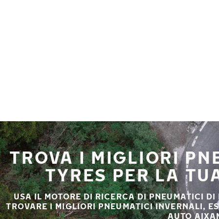
Vai al contenuto principale
Casa
TROVA I MIGLIORI P
TYRES PER LA TU
USA IL MOTORE DI RICERCA DI PNEUMATICI DI
TROVARE I MIGLIORI PNEUMATICI INVERNALI, E
AUTO AIXA