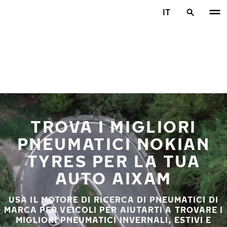
Vai al contenuto principale
IT
Casa
TROVA I MIGLIORI
PNEUMATICI NOKIAN
TYRES PER LA TUA
AUTO AIXAM
USA IL MOTORE DI RICERCA DI PNEUMATICI DI
MARCA PER VEICOLI PER AIUTARTI A TROVARE I
MIGLIORI PNEUMATICI INVERNALI, ESTIVI E